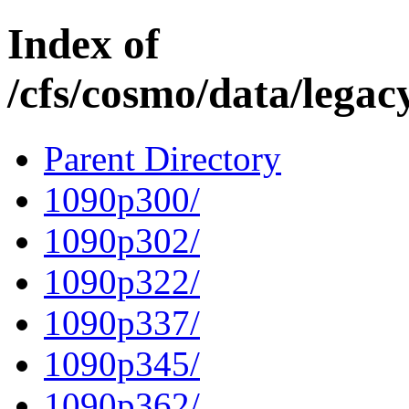
Index of
/cfs/cosmo/data/lega
Parent Directory
1090p300/
1090p302/
1090p322/
1090p337/
1090p345/
1090p362/