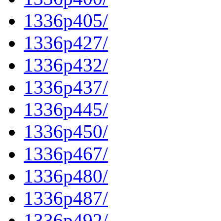
1336p405/
1336p427/
1336p432/
1336p437/
1336p445/
1336p450/
1336p467/
1336p480/
1336p487/
1336p492/