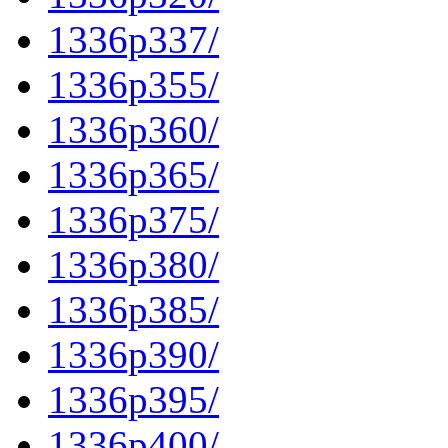
1336p337/
1336p355/
1336p360/
1336p365/
1336p375/
1336p380/
1336p385/
1336p390/
1336p395/
1336p400/