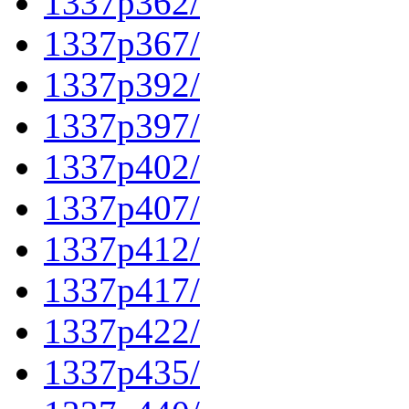
1337p362/
1337p367/
1337p392/
1337p397/
1337p402/
1337p407/
1337p412/
1337p417/
1337p422/
1337p435/