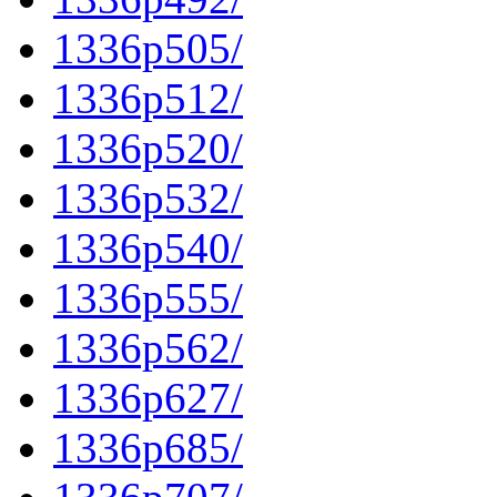
1336p505/
1336p512/
1336p520/
1336p532/
1336p540/
1336p555/
1336p562/
1336p627/
1336p685/