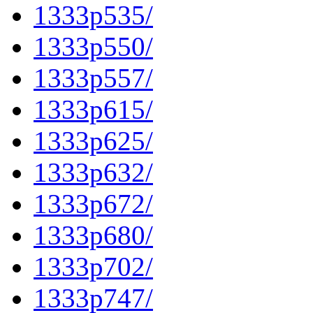
1333p535/
1333p550/
1333p557/
1333p615/
1333p625/
1333p632/
1333p672/
1333p680/
1333p702/
1333p747/