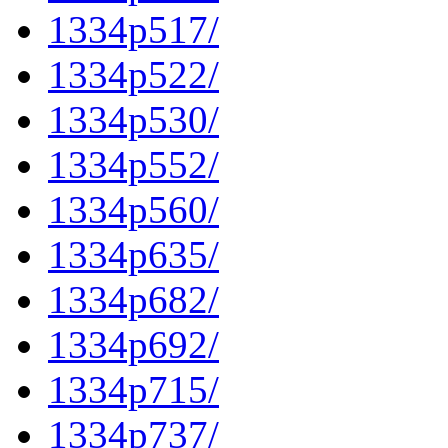
1334p517/
1334p522/
1334p530/
1334p552/
1334p560/
1334p635/
1334p682/
1334p692/
1334p715/
1334p737/