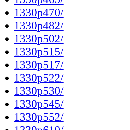
1330p470/
1330p482/
1330p502/
1330p515/
1330p517/
1330p522/
1330p530/
1330p545/
1330p552/
1330p610/