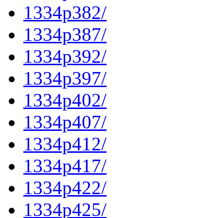
1334p382/
1334p387/
1334p392/
1334p397/
1334p402/
1334p407/
1334p412/
1334p417/
1334p422/
1334p425/