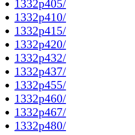
1332p405/
1332p410/
1332p415/
1332p420/
1332p432/
1332p437/
1332p455/
1332p460/
1332p467/
1332p480/