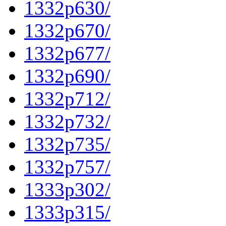
1332p630/
1332p670/
1332p677/
1332p690/
1332p712/
1332p732/
1332p735/
1332p757/
1333p302/
1333p315/