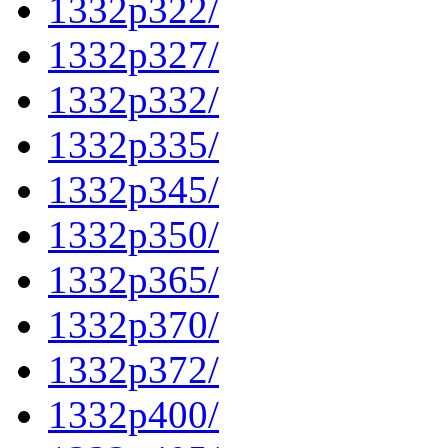
1332p322/
1332p327/
1332p332/
1332p335/
1332p345/
1332p350/
1332p365/
1332p370/
1332p372/
1332p400/