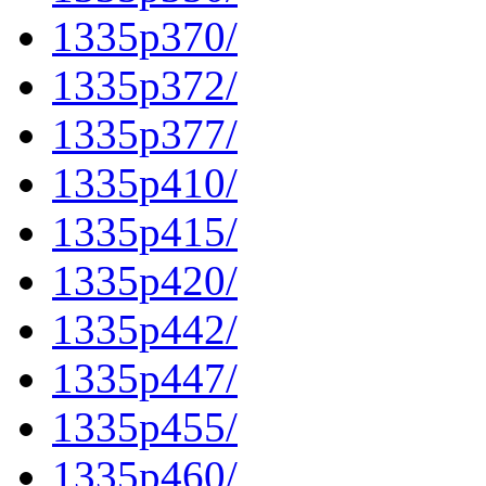
1335p370/
1335p372/
1335p377/
1335p410/
1335p415/
1335p420/
1335p442/
1335p447/
1335p455/
1335p460/