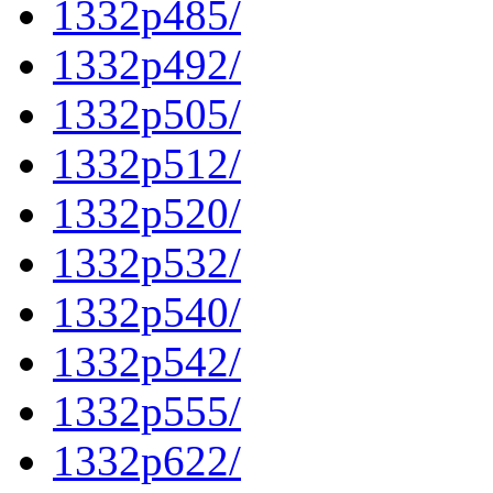
1332p485/
1332p492/
1332p505/
1332p512/
1332p520/
1332p532/
1332p540/
1332p542/
1332p555/
1332p622/