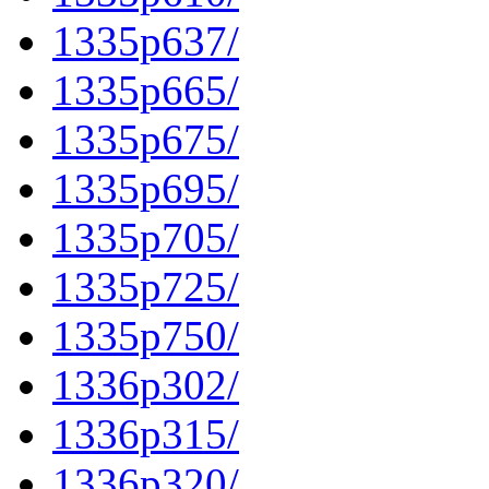
1335p637/
1335p665/
1335p675/
1335p695/
1335p705/
1335p725/
1335p750/
1336p302/
1336p315/
1336p320/