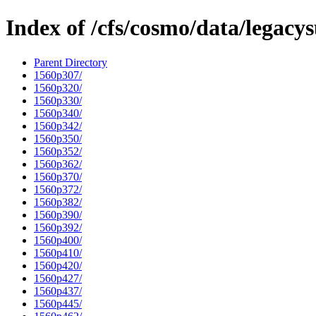
Index of /cfs/cosmo/data/legacy
Parent Directory
1560p307/
1560p320/
1560p330/
1560p340/
1560p342/
1560p350/
1560p352/
1560p362/
1560p370/
1560p372/
1560p382/
1560p390/
1560p392/
1560p400/
1560p410/
1560p420/
1560p427/
1560p437/
1560p445/