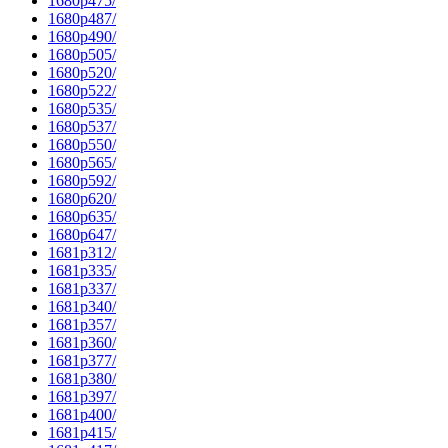
1680p475/
1680p487/
1680p490/
1680p505/
1680p520/
1680p522/
1680p535/
1680p537/
1680p550/
1680p565/
1680p592/
1680p620/
1680p635/
1680p647/
1681p312/
1681p335/
1681p337/
1681p340/
1681p357/
1681p360/
1681p377/
1681p380/
1681p397/
1681p400/
1681p415/