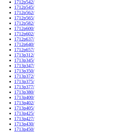
1712p542/
1712p545/
1712p562/
1712p565/
1712p582/
1712p600/
1712p602/
1712p637/
1712p640/
1712p657/
1713p312/
1713p345/
1713p347/
1713p350/
1713p372/
1713p375/
1713p377/
1713p380/
1713p400/
1713p402/
1713p405/
1713p425/
1713p427/
1713p430/
1713p450/