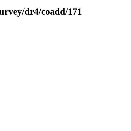
survey/dr4/coadd/171