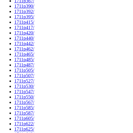
1711p367/
1711p390/
1711p392/
1711p395/
1711p415/
1711p417/
1711p420/
1711p440/
1711p442/
1711p462/
1711p465/
1711p485/
1711p487/
1711p505/
1711p507/
1711p527/
1711p530/
1711p547/
1711p550/
1711p567/
1711p585/
1711p587/
1711p605/
1711p622/
1711p625/