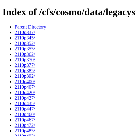
Index of /cfs/cosmo/data/legacy
Parent Directory
2110p337/
2110p345/
2110p352/
2110p355/
2110p362/
2110p370/
2110p377/
2110p385/
2110p392/
2110p400/
2110p407/
2110p420/
2110p427/
2110p435/
2110p447/
2110p460/
2110p467/
2110p472/
2110p485/