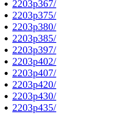
2203p367/
2203p375/
2203p380/
2203p385/
2203p397/
2203p402/
2203p407/
2203p420/
2203p430/
2203p435/