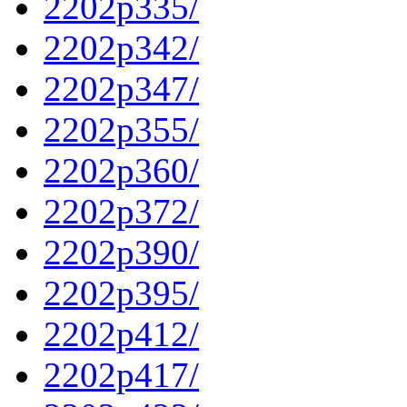
2202p335/
2202p342/
2202p347/
2202p355/
2202p360/
2202p372/
2202p390/
2202p395/
2202p412/
2202p417/