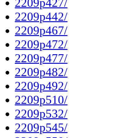
2209p427/
2209p442/
2209p467/
2209p472/
2209p477/
2209p482/
2209p492/
2209p510/
2209p532/
2209p545/