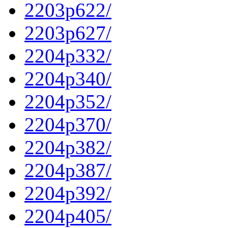
2203p622/
2203p627/
2204p332/
2204p340/
2204p352/
2204p370/
2204p382/
2204p387/
2204p392/
2204p405/