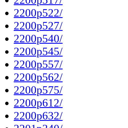
2200p522/
2200p527/
2200p540/
2200p545/
2200p557/
2200p562/
2200p575/
2200p612/
2200p632/