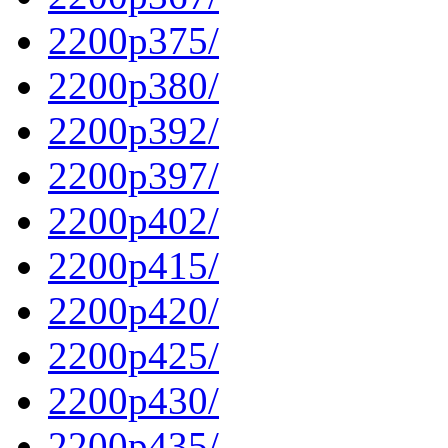
2200p375/
2200p380/
2200p392/
2200p397/
2200p402/
2200p415/
2200p420/
2200p425/
2200p430/
2200p435/