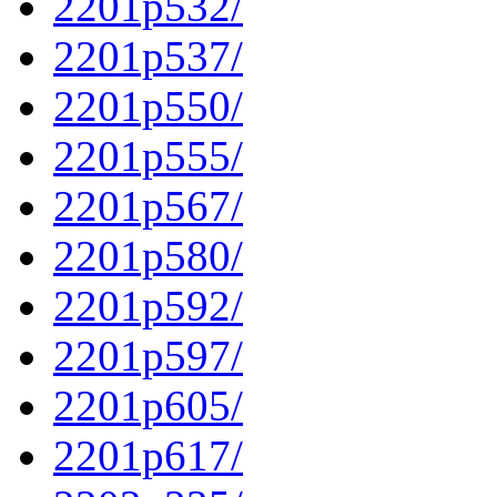
2201p532/
2201p537/
2201p550/
2201p555/
2201p567/
2201p580/
2201p592/
2201p597/
2201p605/
2201p617/