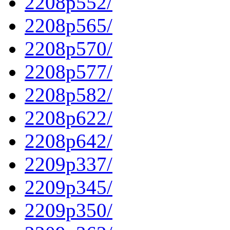
2208p552/
2208p565/
2208p570/
2208p577/
2208p582/
2208p622/
2208p642/
2209p337/
2209p345/
2209p350/