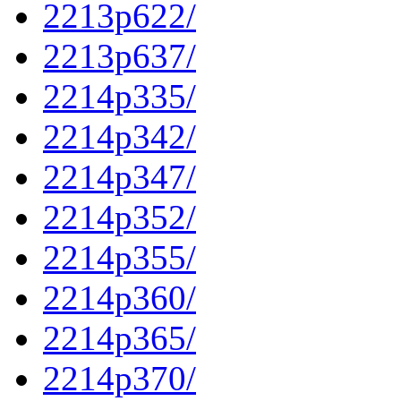
2213p622/
2213p637/
2214p335/
2214p342/
2214p347/
2214p352/
2214p355/
2214p360/
2214p365/
2214p370/