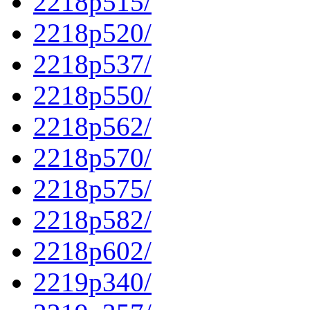
2218p515/
2218p520/
2218p537/
2218p550/
2218p562/
2218p570/
2218p575/
2218p582/
2218p602/
2219p340/