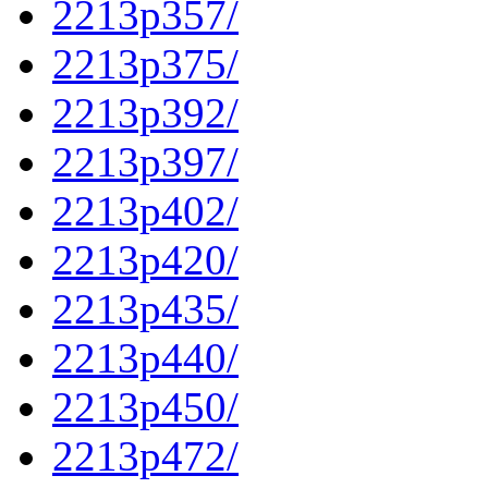
2213p357/
2213p375/
2213p392/
2213p397/
2213p402/
2213p420/
2213p435/
2213p440/
2213p450/
2213p472/