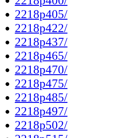
2218p400/
2218p405/
2218p422/
2218p437/
2218p465/
2218p470/
2218p475/
2218p485/
2218p497/
2218p502/