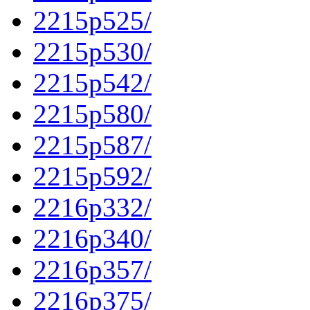
2215p525/
2215p530/
2215p542/
2215p580/
2215p587/
2215p592/
2216p332/
2216p340/
2216p357/
2216p375/