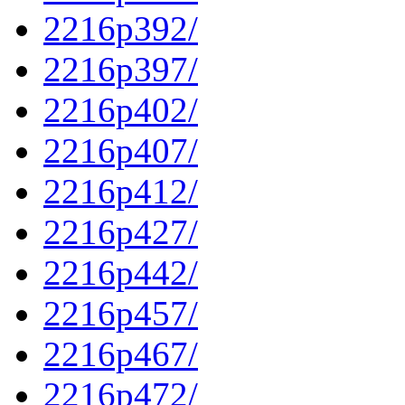
2216p392/
2216p397/
2216p402/
2216p407/
2216p412/
2216p427/
2216p442/
2216p457/
2216p467/
2216p472/