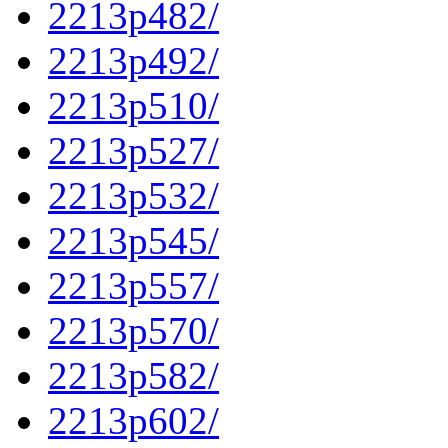
2213p482/
2213p492/
2213p510/
2213p527/
2213p532/
2213p545/
2213p557/
2213p570/
2213p582/
2213p602/