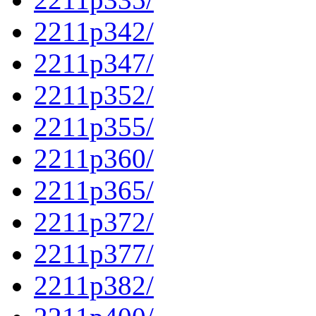
2211p342/
2211p347/
2211p352/
2211p355/
2211p360/
2211p365/
2211p372/
2211p377/
2211p382/