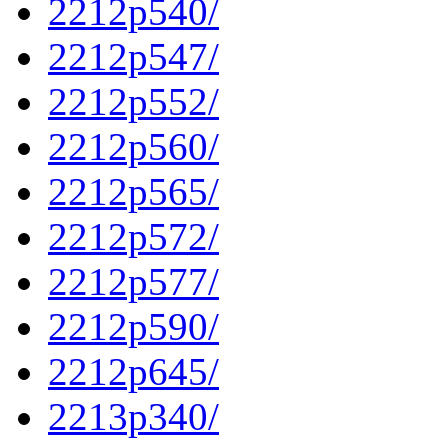
2212p540/
2212p547/
2212p552/
2212p560/
2212p565/
2212p572/
2212p577/
2212p590/
2212p645/
2213p340/