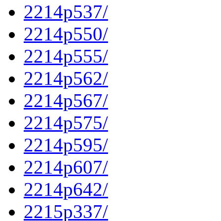
2214p537/
2214p550/
2214p555/
2214p562/
2214p567/
2214p575/
2214p595/
2214p607/
2214p642/
2215p337/