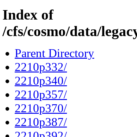
Index of
/cfs/cosmo/data/lega
Parent Directory
2210p332/
2210p340/
2210p357/
2210p370/
2210p387/
2210p392/