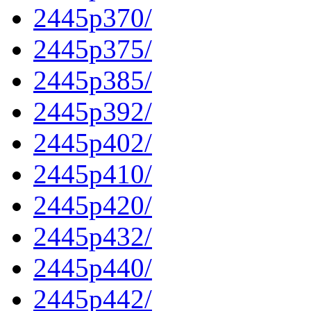
2445p370/
2445p375/
2445p385/
2445p392/
2445p402/
2445p410/
2445p420/
2445p432/
2445p440/
2445p442/