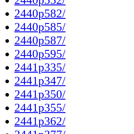
2440p582/
2440p585/
2440p587/
2440p595/
2441p335/
2441p347/
2441p350/
2441p355/
2441p362/