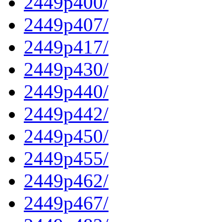
2449p400/
2449p407/
2449p417/
2449p430/
2449p440/
2449p442/
2449p450/
2449p455/
2449p462/
2449p467/