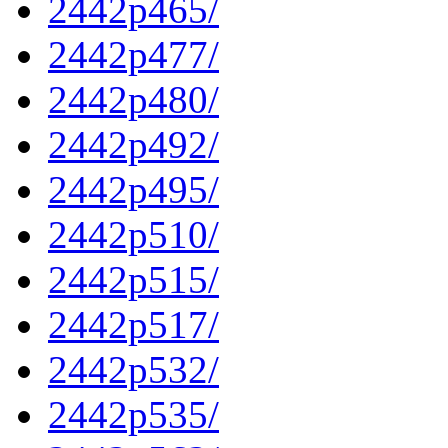
2442p465/
2442p477/
2442p480/
2442p492/
2442p495/
2442p510/
2442p515/
2442p517/
2442p532/
2442p535/