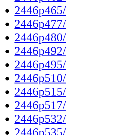
2446p465/
2446p477/
2446p480/
2446p492/
2446p495/
2446p510/
2446p515/
2446p517/
2446p532/
2446p535/