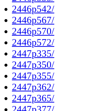
2446p542/
2446p567/
2446p570/
2446p572/
2447p335/
2447p350/
2447p355/
2447p362/
2447p365/
2447p377/