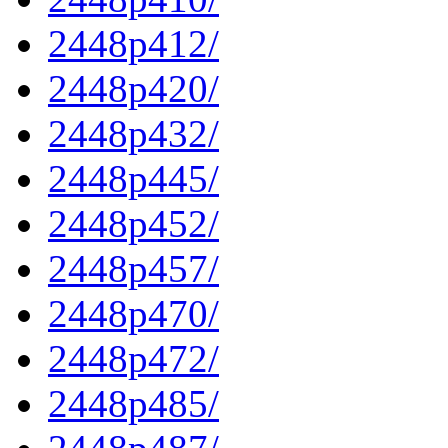
2448p412/
2448p420/
2448p432/
2448p445/
2448p452/
2448p457/
2448p470/
2448p472/
2448p485/