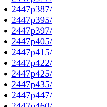
2447p387/
2447p395/
2447p397/
2447p405/
2447p415/
2447p422/
2447p425/
2447p435/
2447p447/
2447p460/