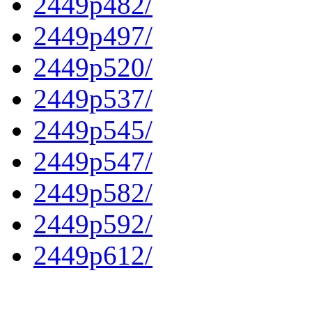
2449p482/
2449p497/
2449p520/
2449p537/
2449p545/
2449p547/
2449p582/
2449p592/
2449p612/