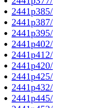
2441p377/
2441p385/
2441p387/
2441p395/
2441p402/
2441p412/
2441p420/
2441p425/
2441p432/
2441p445/