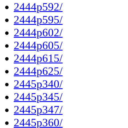
2444p592/
2444p595/
2444p602/
2444p605/
2444p615/
2444p625/
2445p340/
2445p345/
2445p347/
2445p360/