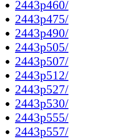
2443p460/
2443p475/
2443p490/
2443p505/
2443p507/
2443p512/
2443p527/
2443p530/
2443p555/
2443p557/