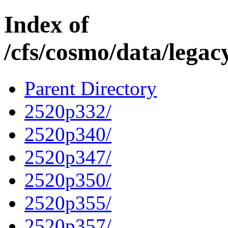
Index of
/cfs/cosmo/data/lega
Parent Directory
2520p332/
2520p340/
2520p347/
2520p350/
2520p355/
2520p357/