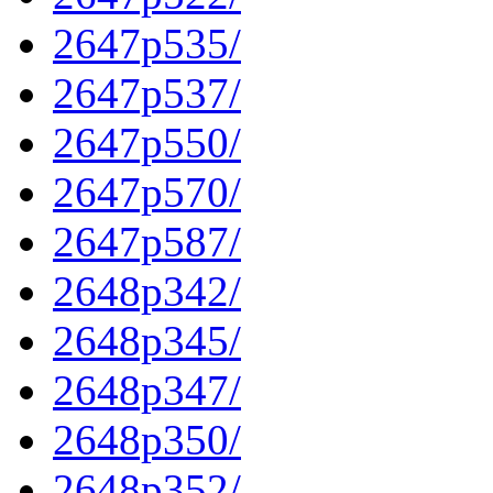
2647p535/
2647p537/
2647p550/
2647p570/
2647p587/
2648p342/
2648p345/
2648p347/
2648p350/
2648p352/