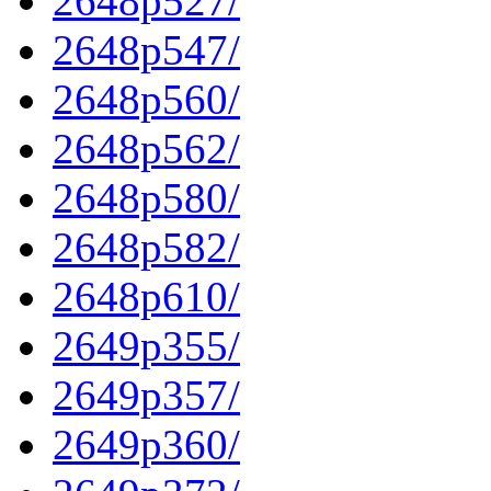
2648p527/
2648p547/
2648p560/
2648p562/
2648p580/
2648p582/
2648p610/
2649p355/
2649p357/
2649p360/