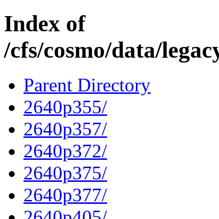
Index of
/cfs/cosmo/data/lega
Parent Directory
2640p355/
2640p357/
2640p372/
2640p375/
2640p377/
2640p405/