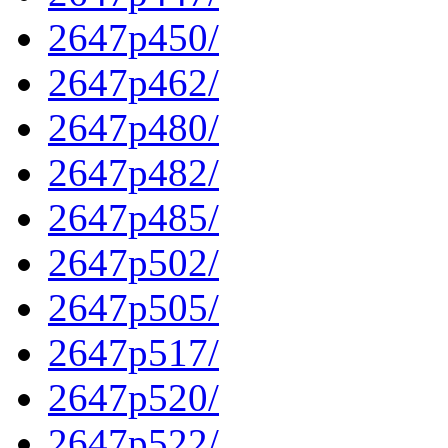
2647p450/
2647p462/
2647p480/
2647p482/
2647p485/
2647p502/
2647p505/
2647p517/
2647p520/
2647p522/