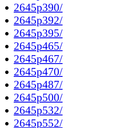
2645p390/
2645p392/
2645p395/
2645p465/
2645p467/
2645p470/
2645p487/
2645p500/
2645p532/
2645p552/