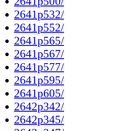
2641p500/
2641p532/
2641p552/
2641p565/
2641p567/
2641p577/
2641p595/
2641p605/
2642p342/
2642p345/