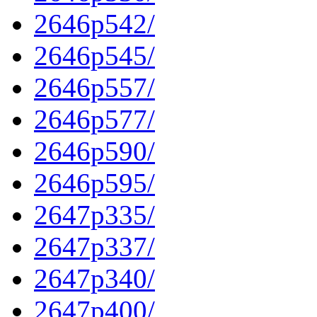
2646p542/
2646p545/
2646p557/
2646p577/
2646p590/
2646p595/
2647p335/
2647p337/
2647p340/
2647p400/