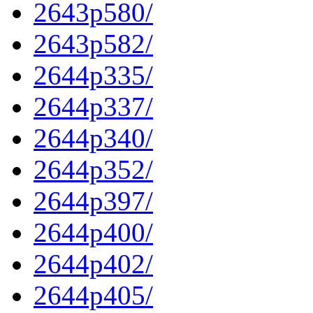
2643p580/
2643p582/
2644p335/
2644p337/
2644p340/
2644p352/
2644p397/
2644p400/
2644p402/
2644p405/