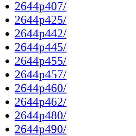
2644p407/
2644p425/
2644p442/
2644p445/
2644p455/
2644p457/
2644p460/
2644p462/
2644p480/
2644p490/