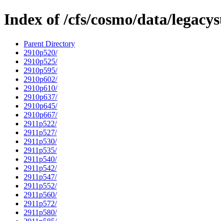
Index of /cfs/cosmo/data/legacy
Parent Directory
2910p520/
2910p525/
2910p595/
2910p602/
2910p610/
2910p637/
2910p645/
2910p667/
2911p522/
2911p527/
2911p530/
2911p535/
2911p540/
2911p542/
2911p547/
2911p552/
2911p560/
2911p572/
2911p580/