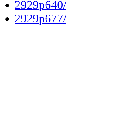
2929p640/
2929p677/