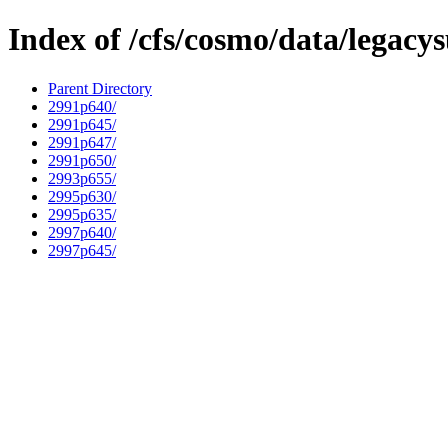
Index of /cfs/cosmo/data/legacy
Parent Directory
2991p640/
2991p645/
2991p647/
2991p650/
2993p655/
2995p630/
2995p635/
2997p640/
2997p645/