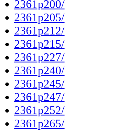
2361p200/
2361p205/
2361p212/
2361p215/
2361p227/
2361p240/
2361p245/
2361p247/
2361p252/
2361p265/