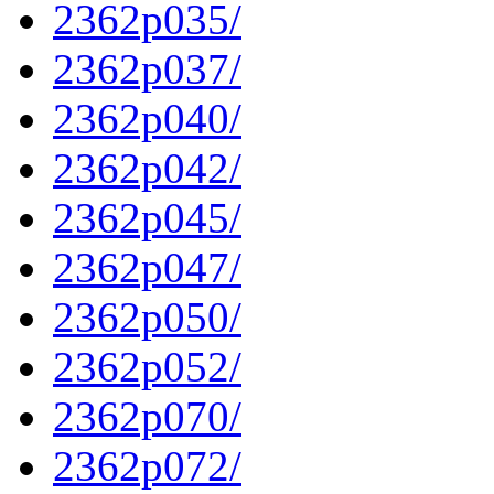
2362p035/
2362p037/
2362p040/
2362p042/
2362p045/
2362p047/
2362p050/
2362p052/
2362p070/
2362p072/