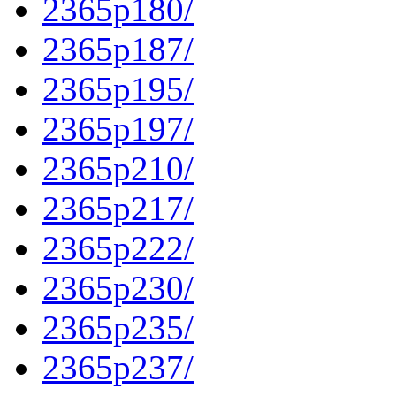
2365p180/
2365p187/
2365p195/
2365p197/
2365p210/
2365p217/
2365p222/
2365p230/
2365p235/
2365p237/