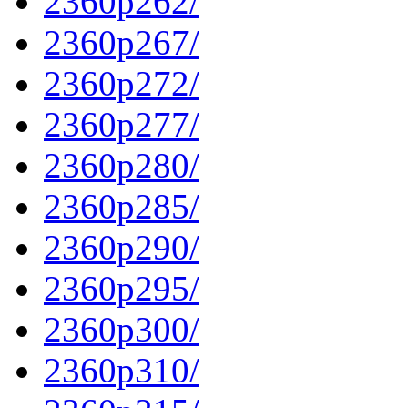
2360p262/
2360p267/
2360p272/
2360p277/
2360p280/
2360p285/
2360p290/
2360p295/
2360p300/
2360p310/