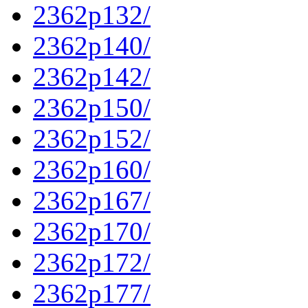
2362p132/
2362p140/
2362p142/
2362p150/
2362p152/
2362p160/
2362p167/
2362p170/
2362p172/
2362p177/