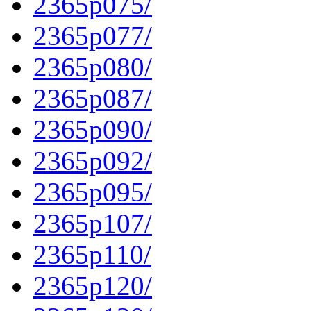
2365p075/
2365p077/
2365p080/
2365p087/
2365p090/
2365p092/
2365p095/
2365p107/
2365p110/
2365p120/