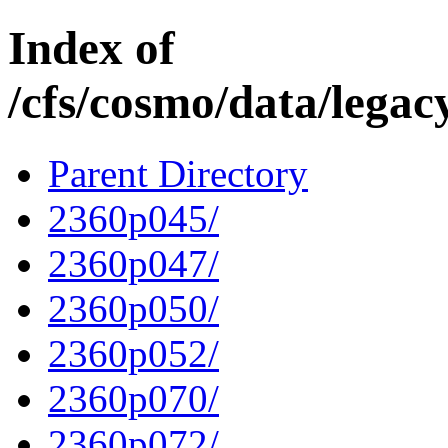
Index of
/cfs/cosmo/data/lega
Parent Directory
2360p045/
2360p047/
2360p050/
2360p052/
2360p070/
2360p072/