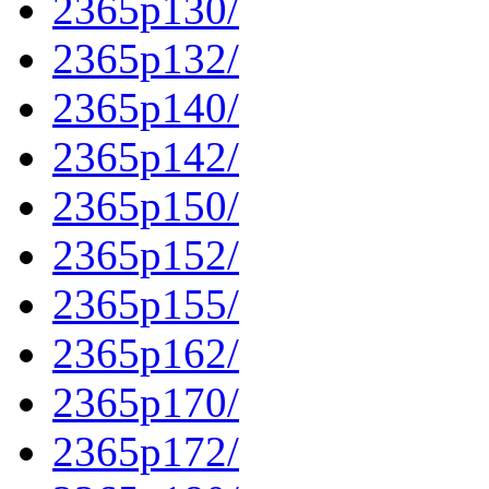
2365p130/
2365p132/
2365p140/
2365p142/
2365p150/
2365p152/
2365p155/
2365p162/
2365p170/
2365p172/