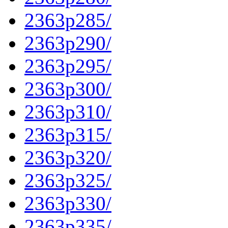
2363p285/
2363p290/
2363p295/
2363p300/
2363p310/
2363p315/
2363p320/
2363p325/
2363p330/
2363p335/