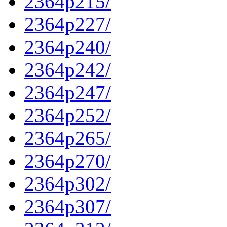
2364p215/
2364p227/
2364p240/
2364p242/
2364p247/
2364p252/
2364p265/
2364p270/
2364p302/
2364p307/