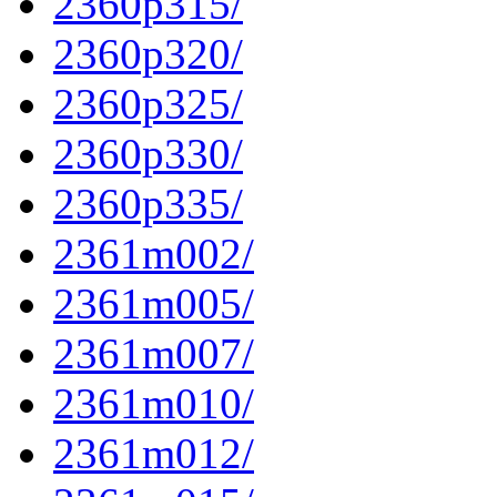
2360p315/
2360p320/
2360p325/
2360p330/
2360p335/
2361m002/
2361m005/
2361m007/
2361m010/
2361m012/