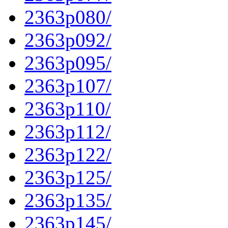
2363p080/
2363p092/
2363p095/
2363p107/
2363p110/
2363p112/
2363p122/
2363p125/
2363p135/
2363p145/