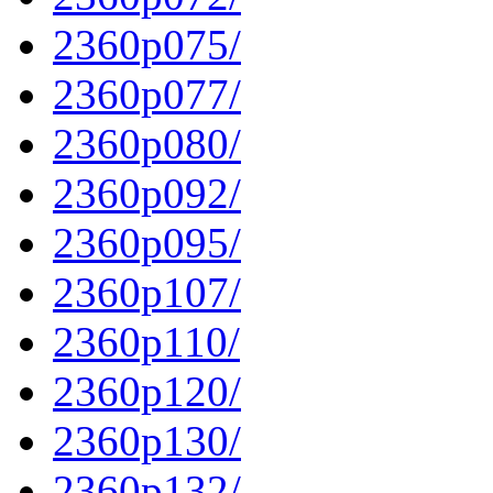
2360p075/
2360p077/
2360p080/
2360p092/
2360p095/
2360p107/
2360p110/
2360p120/
2360p130/
2360p132/