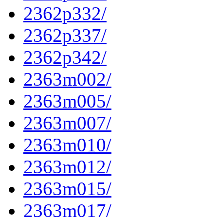
2362p332/
2362p337/
2362p342/
2363m002/
2363m005/
2363m007/
2363m010/
2363m012/
2363m015/
2363m017/