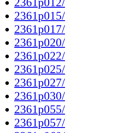
2361p012/
2361p015/
2361p017/
2361p020/
2361p022/
2361p025/
2361p027/
2361p030/
2361p055/
2361p057/