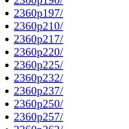
2360p197/
2360p210/
2360p217/
2360p220/
2360p225/
2360p232/
2360p237/
2360p250/
2360p257/