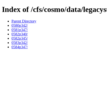
Index of /cfs/cosmo/data/legacy
Parent Directory
0580p342/
0581p347/
0582p340/
0582p345/
0583p342/
0584p347/