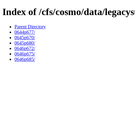
Index of /cfs/cosmo/data/legacy
Parent Directory
0644p677/
0645p670/
0645p680/
0646p672/
0646p675/
0646p685/