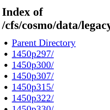
Index of
/cfs/cosmo/data/lega
Parent Directory
1450p297/
1450p300/
1450p307/
1450p315/
1450p322/
1450p330/