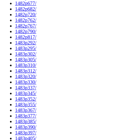
1482p677/
1482p682/
1482p720/
1482p762/
1482p767/
1482p790/
1482p817/
1483p292/
1483p295/
1483p302/
1483p305/
1483p310/
1483p312/
1483p320/
1483p330/
1483p337/
1483p345/
1483p352/
1483p355/
1483p367/
1483p377/
1483p385/
1483p390/
1483p397/
1483p405/