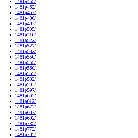
1481p455/
1481p462/
1481p467/
1481p480/
1481p492/
1481p505/
1481p510/
1481p522/
1481p527/
1481p532/
1481p550/
1481p555/
1481p560/
1481p565/
1481p582/
1481p592/
1481p597/
1481p602/
1481p612/
1481p672/
1481p687/
1481p692/
1481p735/
1481p772/
1481p795/