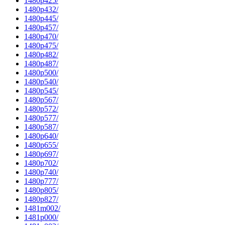
1480p425/
1480p432/
1480p445/
1480p457/
1480p470/
1480p475/
1480p482/
1480p487/
1480p500/
1480p540/
1480p545/
1480p567/
1480p572/
1480p577/
1480p587/
1480p640/
1480p655/
1480p697/
1480p702/
1480p740/
1480p777/
1480p805/
1480p827/
1481m002/
1481p000/