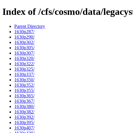
Index of /cfs/cosmo/data/legacy
Parent Directory
1630p287/
1630p290/
1630p302/
1630p305/
1630p307/
1630p320/
1630p322/
1630p325/
1630p337/
1630p350/
1630p352/
1630p355/
1630p365/
1630p367/
1630p380/
1630p382/
1630p392/
1630p395/
1630p407/